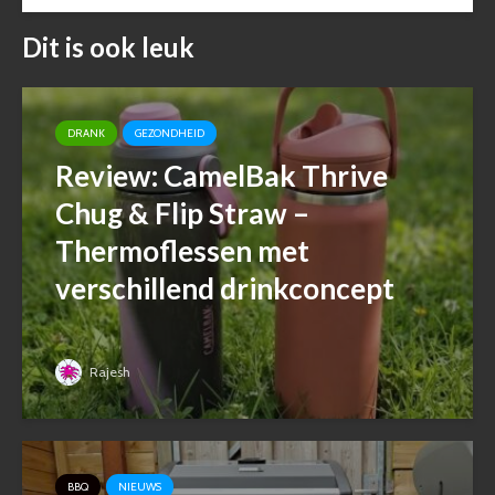
Dit is ook leuk
DRANK
GEZONDHEID
Review: CamelBak Thrive
Chug & Flip Straw –
Thermoflessen met
verschillend drinkconcept
Rajesh
BBQ
NIEUWS