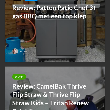
Review: Patton Patio Chef 3+
gas BBQ met een top klep
Arjan
DRANK
Review: CamelBak Thrive
Flip Straw & Thrive Flip
Straw Kids – Tritan Renew