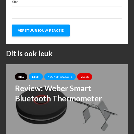
Site
Dit is ook leuk
BBQ
ETEN
KEUKEN GADGETS
VLEES
Review: Weber Smart
Bluetooth Thermometer