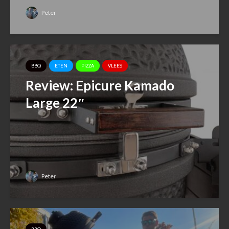
Peter
BBQ
ETEN
PIZZA
VLEES
Review: Epicure Kamado
Large 22″
Peter